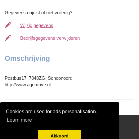
Gegevens onjuist of niet volledig?
Wijzig gegevens
Bedrijfsgegevens verwijderen
Omschrijving
Postbus17, 7848ZG, Schoonoord
http://www.agrimove.nl
Cookies are used for ads personalisation.
Learn more
Prijzen Verhuis Offertes Vergelijken
Disclaimer
Akkoord