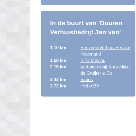
In de buurt van 'Duuren
Verhuisbedrijf Jan van'
1.10 km
Senioren Verhuis Service
Nederland
1.58 km
BTR Moving
2.15 km
Verhuisbedrijf Koninklijke
de Gruijter & Co
2.42 km
Vabos
2.72 km
Heibo BV