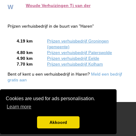
Woude Verhuizingen Tj van der
W
Prijzen verhuisbedrijf in de buurt van "Haren"
4.19 km
Prijzen verhuisbedrijf Groningen
(gemeente)
4.80 km
Prijzen verhuisbedrijf Paterswolde
4.90 km
Prijzen verhuisbedrijf Eelde
7.70 km
Prijzen verhuisbedrijf Kolham
Bent of kent u een verhuisbedrijf in Haren?
Meld een bedrijf
gratis aan
Cookies are used for ads personalisation.
Learn more
Prijzen Verhuis Offertes Vergelijken
Disclaimer
Akkoord
Aanmelden bedrijven